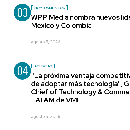
03
NOMBRAMIENTOS
WPP Media nombra nuevos líde
México y Colombia
agosto 5, 2026
04
AGENCIAS
"La próxima ventaja competiti
de adoptar más tecnología", G
Chief of Technology & Comme
LATAM de VML
agosto 5, 2026