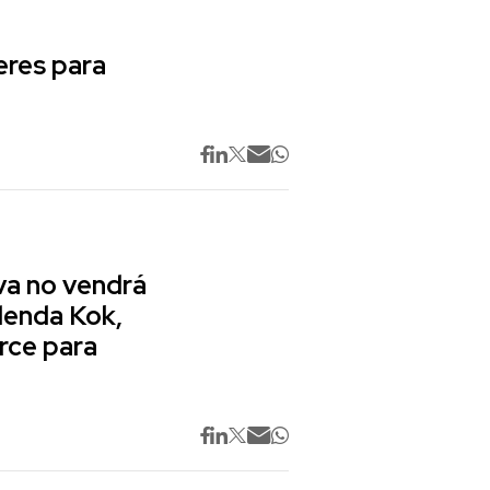
res para
va no vendrá
lenda Kok,
rce para