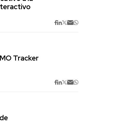
nteractivo
 CMO Tracker
 de