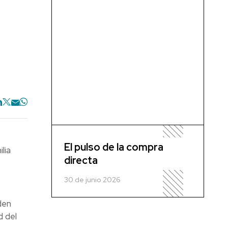
El pulso de la compra
lia
directa
30 de junio 2026
den
d del