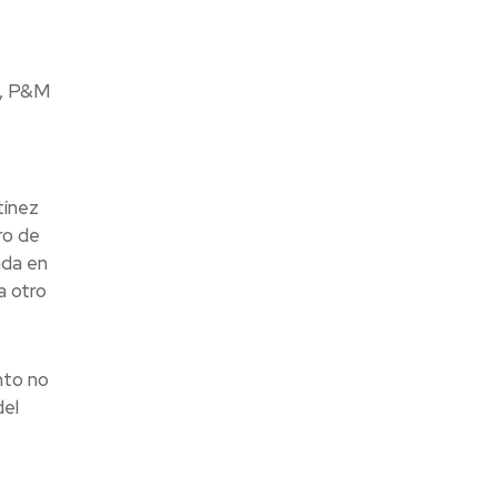
l, P&M
tínez
ro de
ada en
a otro
nto no
del