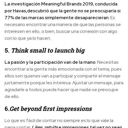
La investigación Meaningful Brands 2019, conducida
por Havas,
descubrió que la gente no se preocuparía si
77% de las marcas simplemente desaparecieran
. Es
necesario encontrar una manera de que las personas se
interesen en ello, o bien, buscar una conexión con algo
con lo que ya lo hacen.
5.
Think small to launch big
La pasión y la participación van de la mano
. Necesitas
encontrar a la gente más emocionada con el tema, pues
ellos son quienes van a participar y compartir el mensaje
justamente porque les interesa. Ajustar un mensaje, para
agradarle a todos puede hacer que nadie se preocupe
de ello.
6.
Get beyond first impressions
Lo que es fácil de contar no siempre es lo que vale la
pena contar.
L
ikes
,
retuits
e impresiones tal vez no sean