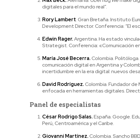
Max Beck.
Alemania. Uberflug We make digita
digitales para el mundo real”.
Rory Lambert
. Gran Bretaña. Instituto E
Development Director. Conferencia:
“El es
Edwin Rager.
Argentina. Ha estado vincul
Strategist. Conferencia:
«Comunicación en
María José Becerra.
Colombia. Politóloga
comunicación digital en Argentina y Colomb
incertidumbre en la era digital: nuevos des
David Rodríguez.
Colombia. Fundador de M
enfocada en herramientas digitales. Direct
Panel de especialistas
César Rodrigo Salas.
España. Google. Edu
Perú, Centroamérica y el Caribe.
Giovanni Martínez.
Colombia. Sancho BBDO