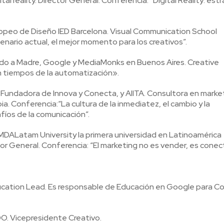
l reality. Director General. Conferencia: “Digital Reality: est
uropeo de Diseño IED Barcelona. Visual Communication School
cenario actual, el mejor momento para los creativos”.
ado
a Madre, Google y MediaMonks en Buenos Aires. Creative
 tiempos de la automatización».
.
Fundadora de Innova y Conecta, y AIITA. Consultora en marke
ia.
Conferencia:
“La cultura de la inmediatez, el cambio y la
afíos de la comunicación”.
DALatam University la primera universidad en Latinoamérica
or General. Conferencia: “El marketing no es vender, es conect
cation Lead.
Es responsable de Educación en Google para Co
. Vicepresidente Creativo.