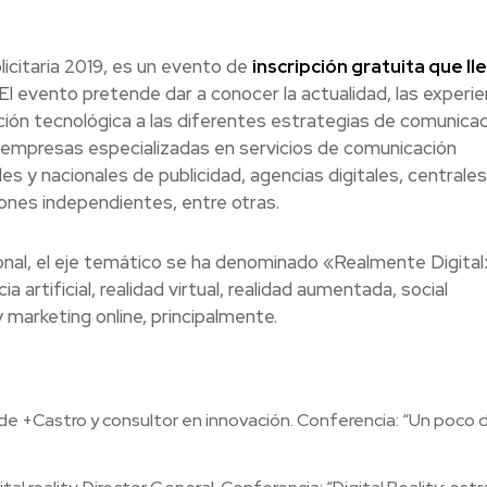
licitaria 2019, es un evento de
inscripción gratuita que ll
 El evento p
retende dar a conocer la actualidad, las experie
ulación tecnológica a las diferentes estrategias de comunica
 empresas especializadas en servicios de comunicación
les y nacionales de publicidad, agencias digitales, centrale
ones independientes, entre otras.
onal, el eje temático se ha denominado «Realmente Digital
cia artificial, realidad virtual, realidad aumentada, social
 y marketing online, principalmente.
e +Castro y consultor en innovación.
Conferencia: “
Un poco 