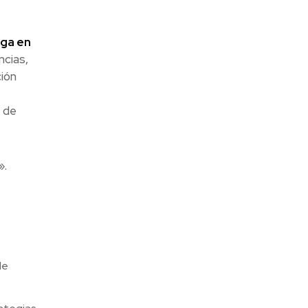
ega en
ncias,
ción
s de
».
de