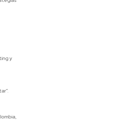
rategias
ting y
ar”.
lombia,