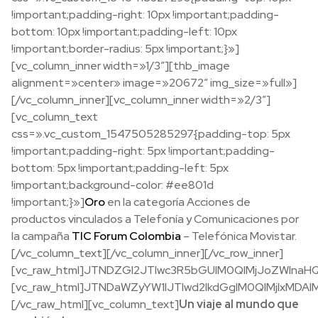
!important;padding-right: 10px !important;padding-
bottom: 10px !important;padding-left: 10px
!important;border-radius: 5px !important;}»]
[vc_column_inner width=»1/3″][thb_image
alignment=»center» image=»20672″ img_size=»full»]
[/vc_column_inner][vc_column_inner width=»2/3″]
[vc_column_text
css=».vc_custom_1547505285297{padding-top: 5px
!important;padding-right: 5px !important;padding-
bottom: 5px !important;padding-left: 5px
!important;background-color: #ee801d
!important;}»]
Oro
en la categoría Acciones de
productos vinculados a Telefonía y Comunicaciones por
la campaña
TIC Forum Colombia
– Telefónica Movistar.
[/vc_column_text][/vc_column_inner][/vc_row_inner]
[vc_raw_html]JTNDZGl2JTIwc3R5bGUlM0QlMjJoZWlnaH
[vc_raw_html]JTNDaWZyYW1lJTIwd2lkdGglM0QlMjIxMD
[/vc_raw_html][vc_column_text]
Un viaje al mundo que