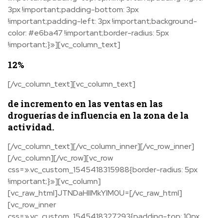
3px !important;padding-bottom: 3px
!important;padding-left: 3px !important;background-
color: #e6ba47 !important;border-radius: 5px
!important;}»][vc_column_text]
12%
[/vc_column_text][vc_column_text]
de incremento en las ventas en las
droguerías de influencia en la zona de la
actividad.
[/vc_column_text][/vc_column_inner][/vc_row_inner]
[/vc_column][/vc_row][vc_row
css=».vc_custom_1545418315988{border-radius: 5px
!important;}»][vc_column]
[vc_raw_html]JTNDaHIlMkYlM0U=[/vc_raw_html]
[vc_row_inner
css=».vc_custom_1545418327293{padding-top: 10px