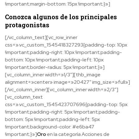
!important;margin-bottom: 15px !important;}»]
Conozca algunos de los principales
protagonistas
[/vc_column_text][vc_row_inner
css=».vc_custom_1545418327293{padding-top: 10px
!important;padding-right: 10px !important;padding-
bottom: 10px !important;padding-left: 10px
!important;border-radius: 5px !important;}»]
[vc_column_inner width=»1/3″][thb_image
alignment=»center» image=»20427″ img_size=»full»]
[/vc_column_inner][vc_column_inner width=»2/3″]
[vc_column_text
css=».vc_custom_1545423707696{padding-top: 5px
!important;padding-right: 5px !important;padding-
bottom: 5px !important;padding-left: 5px
!important;background-color: #e6ba47
!important;}»]
Oro
en la categoría Acciones de