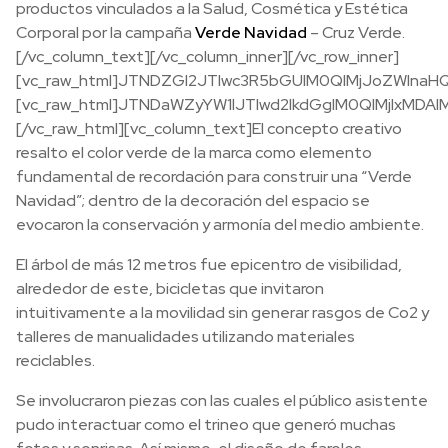
productos vinculados a la Salud, Cosmética y Estética
Corporal por la campaña
Verde Navidad
– Cruz Verde.
[/vc_column_text][/vc_column_inner][/vc_row_inner]
[vc_raw_html]JTNDZGl2JTIwc3R5bGUlM0QlMjJoZWlnaH
[vc_raw_html]JTNDaWZyYW1lJTIwd2lkdGglM0QlMjIxMD
[/vc_raw_html][vc_column_text]El concepto creativo
resalto el color verde de la marca como elemento
fundamental de recordación para construir una “Verde
Navidad”; dentro de la decoración del espacio se
evocaron la conservación y armonía del medio ambiente.
El árbol de más 12 metros fue epicentro de visibilidad,
alrededor de este, bicicletas que invitaron
intuitivamente a la movilidad sin generar rasgos de Co2 y
talleres de manualidades utilizando materiales
reciclables.
Se involucraron piezas con las cuales el público asistente
pudo interactuar como el trineo que generó muchas