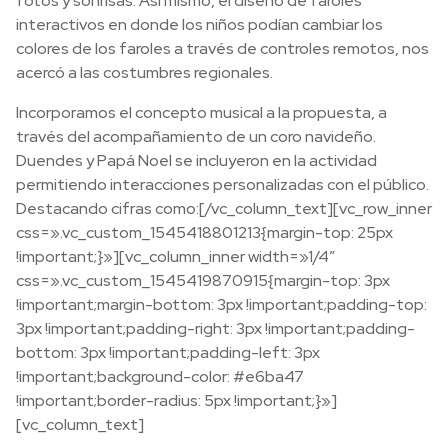
fotos y sonrisas. Así mismo, el diseño de faroles
interactivos en donde los niños podían cambiar los
colores de los faroles a través de controles remotos, nos
acercó a las costumbres regionales.
Incorporamos el concepto musical a la propuesta, a
través del acompañamiento de un coro navideño.
Duendes y Papá Noel se incluyeron en la actividad
permitiendo interacciones personalizadas con el público.
Destacando cifras como:[/vc_column_text][vc_row_inner
css=».vc_custom_1545418801213{margin-top: 25px
!important;}»][vc_column_inner width=»1/4″
css=».vc_custom_1545419870915{margin-top: 3px
!important;margin-bottom: 3px !important;padding-top:
3px !important;padding-right: 3px !important;padding-
bottom: 3px !important;padding-left: 3px
!important;background-color: #e6ba47
!important;border-radius: 5px !important;}»]
[vc_column_text]