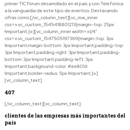
primer TIC Fórum desarrollado en el país y con Telefónica
a la vanguardia de este tipo de eventos. Destacando
cifras como:[/vc_column_text][vc_row_inner
css=».vc_custom_1545418801213{margin-top: 25px
!important;}»][vc_column_inner width=»1/4″
css=».vc_custom_1547505197369{margin-top: 3px
!important;margin-bottom: 3px !important;padding-top:
3px !important;padding-right: 3px !important;padding-
bottom: 3px !important;padding-left: 3px
!important;background-color: #ee801d
!important;border-radius: 5px !important;}»]
[vc_column_text]
407
[/vc_column_text][vc_column_text]
clientes de las empresas más importantes del
país