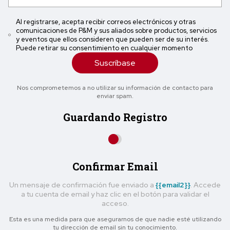
Al registrarse, acepta recibir correos electrónicos y otras
comunicaciones de P&M y sus aliados sobre productos, servicios
y eventos que ellos consideren que pueden ser de su interés.
Puede retirar su consentimiento en cualquier momento
Suscríbase
Nos comprometemos a no utilizar su información de contacto para
enviar spam.
Guardando Registro
Confirmar Email
Un mensaje de confirmación fue enviado a
{{email2}}
. Accede
a tu cuenta de email y haz clic en el botón para validar el
acceso.
Esta es una medida para que asegurarnos de que nadie esté utilizando
tu dirección de email sin tu conocimiento.