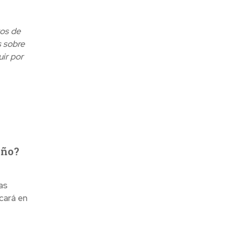
vos de
s sobre
ir por
año?
as
cará en