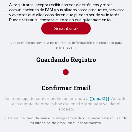
Al registrarse, acepta recibir correos electrónicos y otras
comunicaciones de P&M y sus aliados sobre productos, servicios
y eventos que ellos consideren que pueden ser de su interés.
Puede retirar su consentimiento en cualquier momento
Suscríbase
Nos comprometemos a no utilizar su información de contacto para
enviar spam.
Guardando Registro
Confirmar Email
Un mensaje de confirmación fue enviado a
{{email2}}
. Accede
a tu cuenta de email y haz clic en el botón para validar el
acceso.
Esta es una medida para que asegurarnos de que nadie esté utilizando
tu dirección de email sin tu conocimiento.