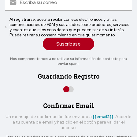
Al registrarse, acepta recibir correos electrónicos y otras
comunicaciones de P&M y sus aliados sobre productos, servicios
y eventos que ellos consideren que pueden ser de su interés.
Puede retirar su consentimiento en cualquier momento
Suscríbase
Nos comprometemos a no utilizar su información de contacto para
enviar spam.
Guardando Registro
Confirmar Email
Un mensaje de confirmación fue enviado a
{{email2}}
. Accede
a tu cuenta de email y haz clic en el botón para validar el
acceso.
Esta es una medida para que asegurarnos de que nadie esté utilizando