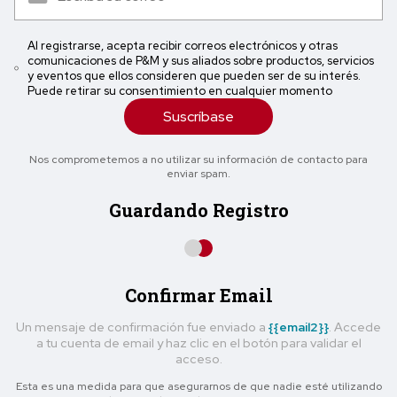
Al registrarse, acepta recibir correos electrónicos y otras
comunicaciones de P&M y sus aliados sobre productos, servicios
y eventos que ellos consideren que pueden ser de su interés.
Puede retirar su consentimiento en cualquier momento
Suscríbase
Nos comprometemos a no utilizar su información de contacto para
enviar spam.
Guardando Registro
Confirmar Email
Un mensaje de confirmación fue enviado a
{{email2}}
. Accede
a tu cuenta de email y haz clic en el botón para validar el
acceso.
Esta es una medida para que asegurarnos de que nadie esté utilizando