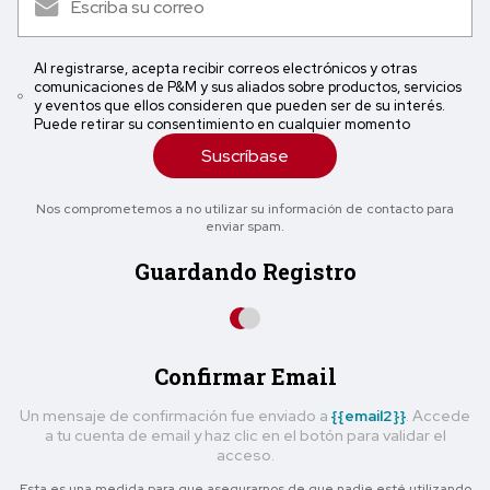
Al registrarse, acepta recibir correos electrónicos y otras
comunicaciones de P&M y sus aliados sobre productos, servicios
y eventos que ellos consideren que pueden ser de su interés.
Puede retirar su consentimiento en cualquier momento
Suscríbase
Nos comprometemos a no utilizar su información de contacto para
enviar spam.
Guardando Registro
Confirmar Email
Un mensaje de confirmación fue enviado a
{{email2}}
. Accede
a tu cuenta de email y haz clic en el botón para validar el
acceso.
Esta es una medida para que asegurarnos de que nadie esté utilizando