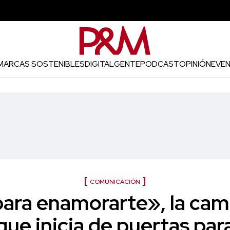
MARCAS SOSTENIBLES
DIGITAL
GENTE
PODCAST
OPINIÓN
EVE
COMUNICACIÓN
ara enamorarte», la ca
que inicia de puertas par