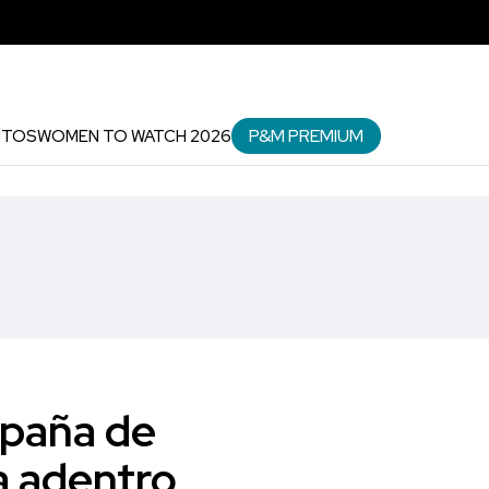
P&M PREMIUM
NTOS
WOMEN TO WATCH 2026
mpaña de
a adentro