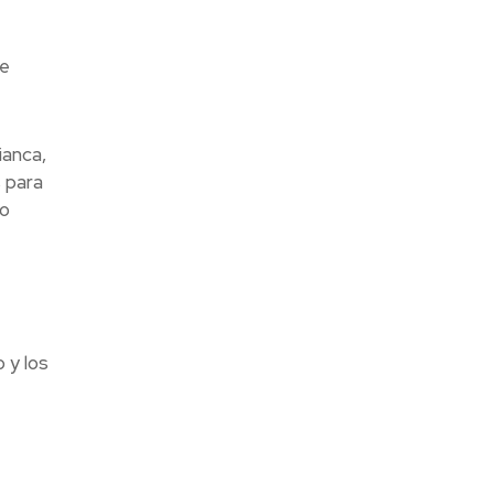
de
ianca,
 para
mo
 y los