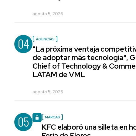
agosto 5, 2026
04
AGENCIAS
"La próxima ventaja competiti
de adoptar más tecnología", G
Chief of Technology & Comme
LATAM de VML
agosto 5, 2026
05
MARCAS
KFC elaboró una silleta en h
Feria de Flores