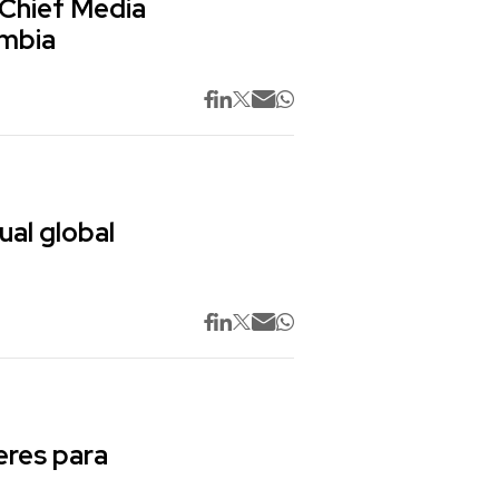
 Chief Media
ombia
ual global
res para