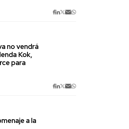
va no vendrá
lenda Kok,
rce para
omenaje a la