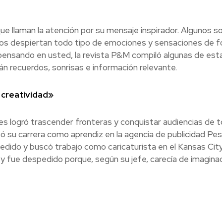
que llaman la atención por su mensaje inspirador. Algunos s
ros despiertan todo tipo de emociones y sensaciones de 
pensando en usted, la revista P&M compiló algunas de est
n recuerdos, sonrisas e información relevante.
e creatividad»
es logró trascender fronteras y conquistar audiencias de 
 su carrera como aprendiz en la agencia de publicidad P
edido y buscó trabajo como caricaturista en el Kansas City
ey fue despedido porque, según su jefe, carecía de imaginac