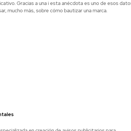
ificativo. Gracias a una i esta anécdota es uno de esos dato
nsar, mucho más, sobre cómo bautizar una marca.
ntales
ecializada en creación de avisos publicitarios para