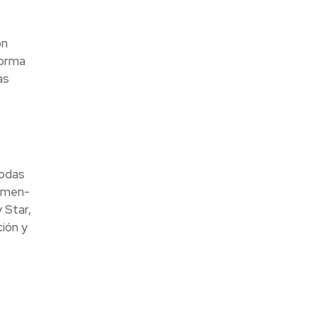
on
forma
as
todas
esmen-
 Star,
ión y