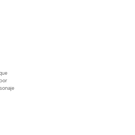
 que
 por
sonaje