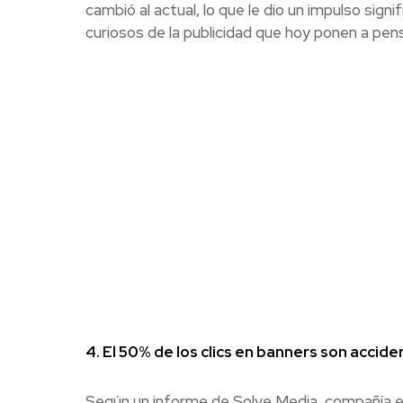
cambió al actual, lo que le dio un impulso sign
curiosos de la publicidad que hoy ponen a pe
4. El 50% de los clics en banners son accide
Según un informe de Solve Media, compañía esp