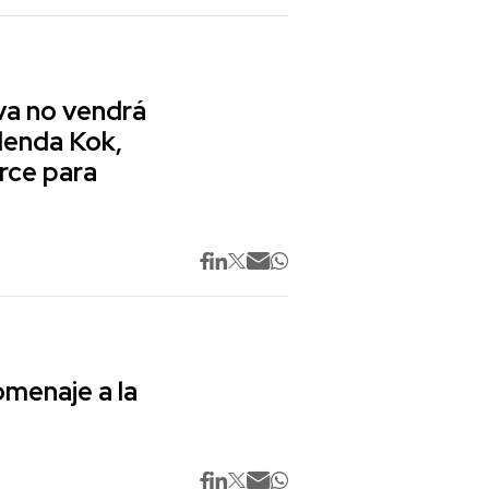
va no vendrá
lenda Kok,
rce para
omenaje a la