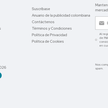
Mantent
Suscríbase
mercade
Anuario de la publicidad colombiana
Contáctenos
s
Términos y Condiciones
Al reg
Política de Privacidad
de P&M
Política de Cookies
consid
en cu
Nos comp
2026
spam.