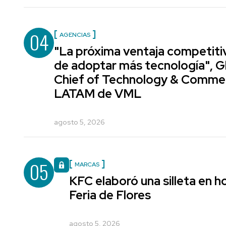
04
AGENCIAS
"La próxima ventaja competiti
de adoptar más tecnología", G
Chief of Technology & Comme
LATAM de VML
agosto 5, 2026
05
MARCAS
KFC elaboró una silleta en h
Feria de Flores
agosto 5, 2026