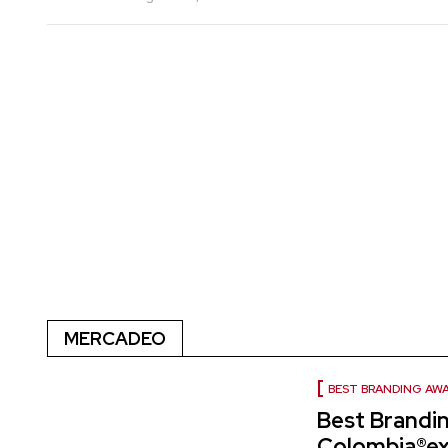
MERCADEO
BEST BRANDING AW
Best Brandi
Colombia®ext