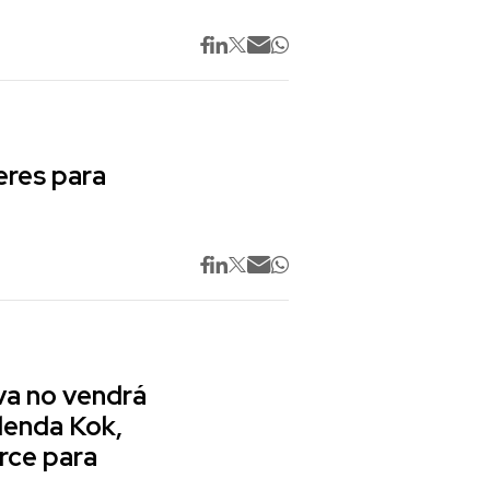
res para
va no vendrá
lenda Kok,
rce para