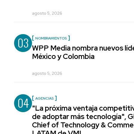
agosto 5, 2026
03
NOMBRAMIENTOS
WPP Media nombra nuevos líde
México y Colombia
agosto 5, 2026
04
AGENCIAS
"La próxima ventaja competiti
de adoptar más tecnología", G
Chief of Technology & Comme
LATAM de VML