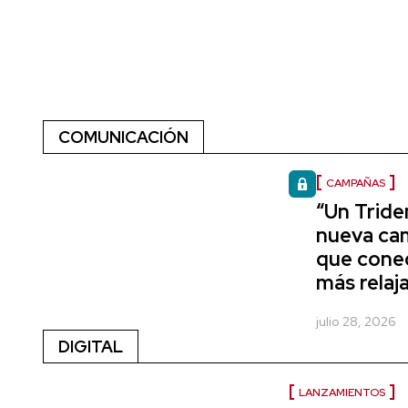
COMUNICACIÓN
CAMPAÑAS
“Un Triden
nueva ca
que conec
más relaj
julio 28, 2026
DIGITAL
LANZAMIENTOS