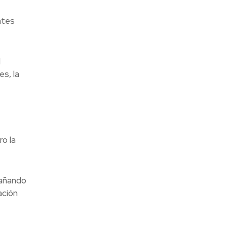
ntes
l
s, la
o la
pañando
ación