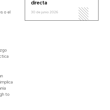
directa
s o el
30 de junio 2026
azgo
ctica
un
implica
anía
gh to