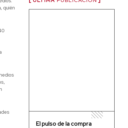
ÚLTIMA
PUBLICACIÓN
edios.
, quién
40
a
 medios
os,
n
dades
El pulso de la compra