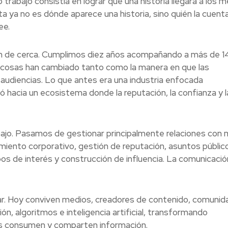
trabajo consistía en lograr que una historia llegara a los m
 ya no es dónde aparece una historia, sino quién la cuenta
ee.
n de cerca. Cumplimos diez años acompañando a más de 1
s cosas han cambiado tanto como la manera en que las
audiencias. Lo que antes era una industria enfocada
nó hacia un ecosistema donde la reputación, la confianza y l
bajo. Pasamos de gestionar principalmente relaciones con
iento corporativo, gestión de reputación, asuntos públic
pos de interés y construcción de influencia. La comunicació
ugar. Hoy conviven medios, creadores de contenido, comuni
ión, algoritmos e inteligencia artificial, transformando
s consumen y comparten información.