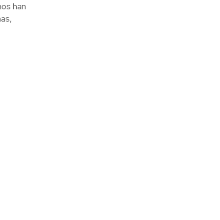
nos han
nas,