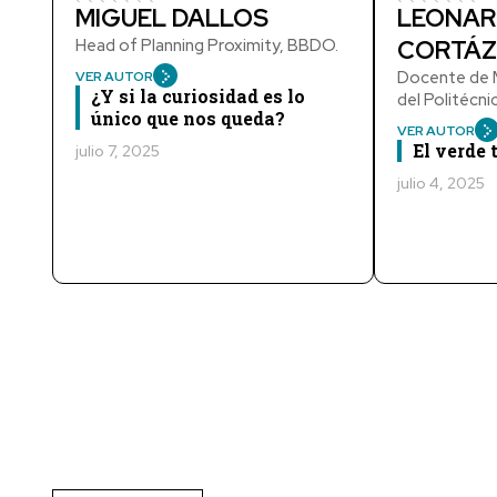
MIGUEL DALLOS
LEONAR
Head of Planning Proximity, BBDO.
CORTÁZ
Docente de M
VER AUTOR
¿Y si la curiosidad es lo
del Politécn
único que nos queda?
VER AUTOR
El verde
julio 7, 2025
julio 4, 2025