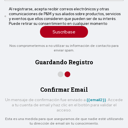
Al registrarse, acepta recibir correos electrónicos y otras
comunicaciones de P&M y sus aliados sobre productos, servicios
y eventos que ellos consideren que pueden ser de su interés.
Puede retirar su consentimiento en cualquier momento
Suscríbase
Nos comprometemos a no utilizar su información de contacto para
enviar spam.
Guardando Registro
Confirmar Email
Un mensaje de confirmación fue enviado a
{{email2}}
. Accede
a tu cuenta de email y haz clic en el botón para validar el
acceso.
Esta es una medida para que asegurarnos de que nadie esté utilizando
tu dirección de email sin tu conocimiento.