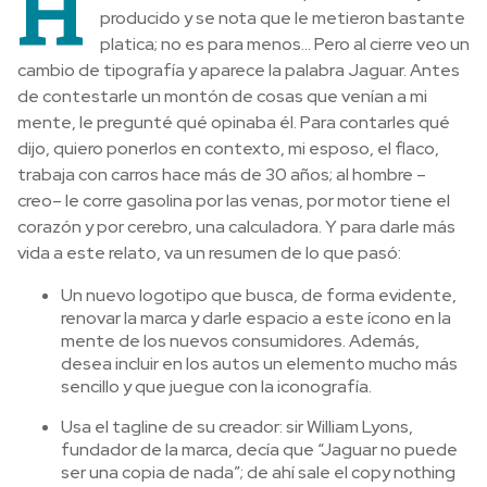
H
producido y se nota que le metieron bastante
platica; no es para menos… Pero al cierre veo un
cambio de tipografía y aparece la palabra Jaguar. Antes
de contestarle un montón de cosas que venían a mi
mente, le pregunté qué opinaba él. Para contarles qué
dijo, quiero ponerlos en contexto, mi esposo, el flaco,
trabaja con carros hace más de 30 años; al hombre –
creo– le corre gasolina por las venas, por motor tiene el
corazón y por cerebro, una calculadora. Y para darle más
vida a este relato, va un resumen de lo que pasó:
Un nuevo logotipo que busca, de forma evidente,
renovar la marca y darle espacio a este ícono en la
mente de los nuevos consumidores. Además,
desea incluir en los autos un elemento mucho más
sencillo y que juegue con la iconografía.
Usa el tagline de su creador: sir William Lyons,
fundador de la marca, decía que “Jaguar no puede
ser una copia de nada”; de ahí sale el copy nothing