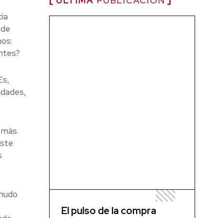
ÚLTIMA
PUBLICACIÓN
ía
 de
mos:
entes?
Es,
idades,
a más
este
s
enudo
El pulso de la compra