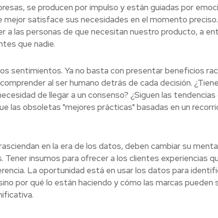
esas, se producen por impulso y están guiadas por emoc
e mejor satisface sus necesidades en el momento preciso
cer a las personas de que necesitan nuestro producto, a en
ntes que nadie.
a los sentimientos. Ya no basta con presentar beneficios rac
 comprender al ser humano detrás de cada decisión. ¿Tien
ecesidad de llegar a un consenso? ¿Siguen las tendencias 
e las obsoletas "mejores prácticas" basadas en un recorri
trasciendan en la era de los datos, deben cambiar su menta
 Tener insumos para ofrecer a los clientes experiencias q
rencia. La oportunidad está en usar los datos para identifi
 sino por qué lo están haciendo y cómo las marcas pueden 
ficativa.