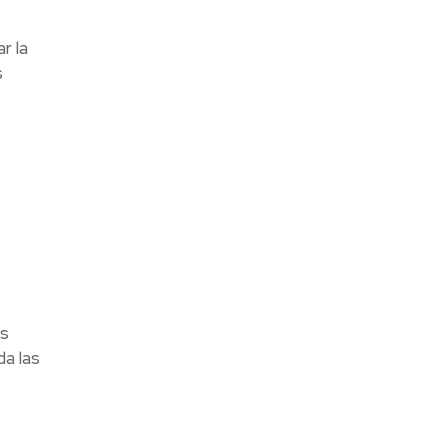
r la
s
as
da las