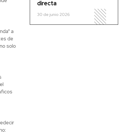
nde
directa
30 de junio 2026
nda" a
tes de
no solo
s
el
áficos
edecir
mo: