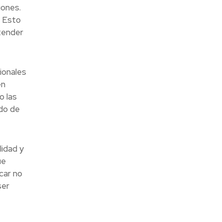
iones.
. Esto
tender
ionales
en
o las
do de
lidad y
ue
car no
ser