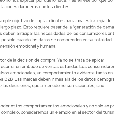
o no nos explican por qué lo hace. Y es en ese por qué do
elaciones duraderas con los clientes.
imple objetivo de captar clientes hacia una estrategia de
 largo plazo. Esto requiere pasar de la "generación de dema
as deben anticipar las necesidades de los consumidores an
 posible cuando los datos se comprenden en su totalidad, 
dimensión emocional y humana.
r de la decisión de compra. Ya no se trata de aplicar
 recorrer un embudo de ventas estándar. Los consumidore
lsos emocionales, un comportamiento evidente tanto en 
s B2B. Las marcas deben ir más allá de los datos demogr
 las decisiones, que a menudo no son racionales, sino
render estos comportamientos emocionales y no solo en pr
complejo, consideremos un ejemplo en el sector del turis