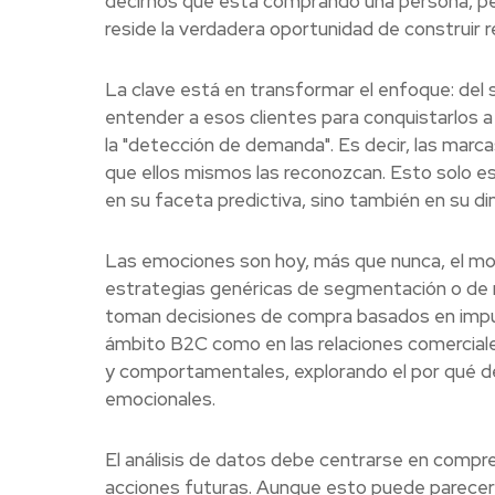
decirnos qué está comprando una persona, per
reside la verdadera oportunidad de construir r
La clave está en transformar el enfoque: del s
entender a esos clientes para conquistarlos a
la "detección de demanda". Es decir, las marc
que ellos mismos las reconozcan. Esto solo es
en su faceta predictiva, sino también en su 
Las emociones son hoy, más que nunca, el moto
estrategias genéricas de segmentación o de
toman decisiones de compra basados en impu
ámbito B2C como en las relaciones comerciale
y comportamentales, explorando el por qué de
emocionales.
El análisis de datos debe centrarse en comp
acciones futuras. Aunque esto puede parecer 