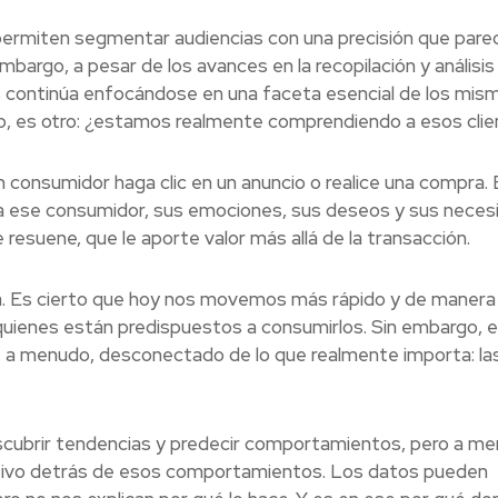
ermiten segmentar audiencias con una precisión que parec
bargo, a pesar de los avances en la recopilación y análisis
s continúa enfocándose en una faceta esencial de los mis
rgo, es otro: ¿estamos realmente comprendiendo a esos cli
consumidor haga clic en un anuncio o realice una compra. 
ese consumidor, sus emociones, sus deseos y sus neces
 resuene, que le aporte valor más allá de la transacción.
a. Es cierto que hoy nos movemos más rápido y de maner
 quienes están predispuestos a consumirlos. Sin embargo, 
tá, a menudo, desconectado de lo que realmente importa: la
escubrir tendencias y predecir comportamientos, pero a m
tivo detrás de esos comportamientos. Los datos pueden