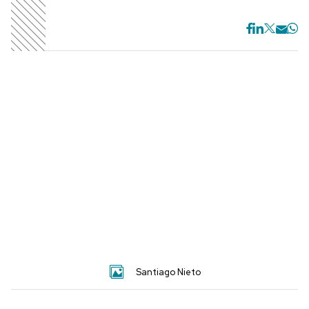
S
antiago Nieto