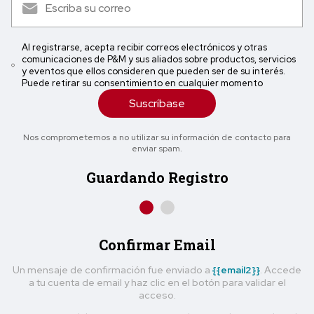
Al registrarse, acepta recibir correos electrónicos y otras
comunicaciones de P&M y sus aliados sobre productos, servicios
y eventos que ellos consideren que pueden ser de su interés.
Puede retirar su consentimiento en cualquier momento
Suscríbase
Nos comprometemos a no utilizar su información de contacto para
enviar spam.
Guardando Registro
Confirmar Email
Un mensaje de confirmación fue enviado a
{{email2}}
. Accede
a tu cuenta de email y haz clic en el botón para validar el
acceso.