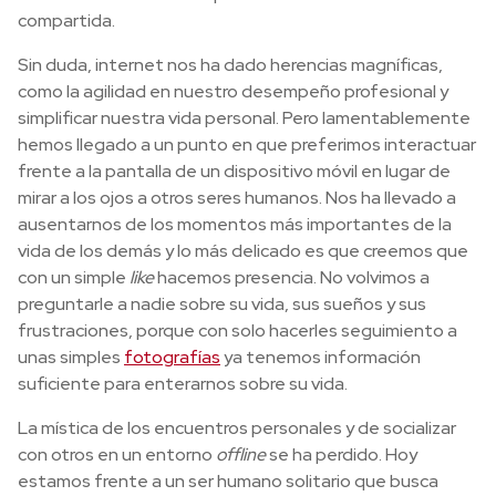
compartida.
Sin duda, internet nos ha dado herencias magníficas,
como la agilidad en nuestro desempeño profesional y
simplificar nuestra vida personal. Pero lamentablemente
hemos llegado a un punto en que preferimos interactuar
frente a la pantalla de un dispositivo móvil en lugar de
mirar a los ojos a otros seres humanos. Nos ha llevado a
ausentarnos de los momentos más importantes de la
vida de los demás y lo más delicado es que creemos que
con un simple
like
hacemos presencia. No volvimos a
preguntarle a nadie sobre su vida, sus sueños y sus
frustraciones, porque con solo hacerles seguimiento a
unas simples
fotografías
ya tenemos información
suficiente para enterarnos sobre su vida.
La mística de los encuentros personales y de socializar
con otros en un entorno
offline
se ha perdido. Hoy
estamos frente a un ser humano solitario que busca