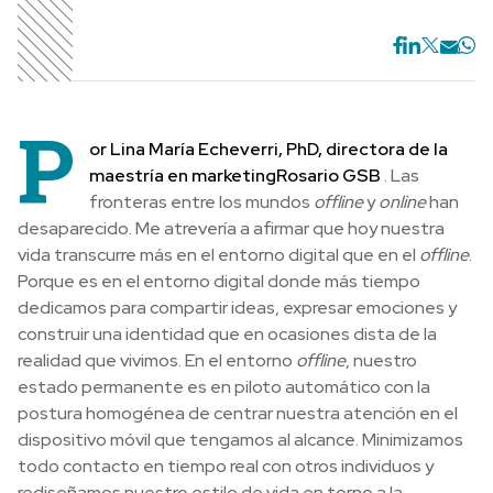
P
or Lina María Echeverri, PhD, directora de la
maestría en marketing
Rosario GSB
. Las
fronteras entre los mundos
offline
y
online
han
desaparecido. Me atrevería a afirmar que hoy nuestra
vida transcurre más en el entorno digital que en el
offline
.
Porque es en el entorno digital donde más tiempo
dedicamos para compartir ideas, expresar emociones y
construir una identidad que en ocasiones dista de la
realidad que vivimos. En el entorno
offline
, nuestro
estado permanente es en piloto automático con la
postura homogénea de centrar nuestra atención en el
dispositivo móvil que tengamos al alcance. Minimizamos
todo contacto en tiempo real con otros individuos y
rediseñamos nuestro estilo de vida en torno a la