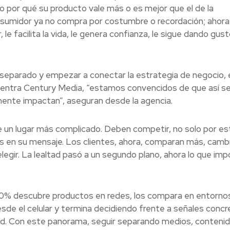
ico por qué su producto vale más o es mejor que el de la
sumidor ya no compra por costumbre o recordación; ahora
 le facilita la vida, le genera confianza, le sigue dando gust
 separado y empezar a conectar la estrategia de negocio, 
de entra Century Media, “estamos convencidos de que así s
mente impactan”, aseguran desde la agencia.
e un lugar más complicado. Deben competir, no solo por es
as en su mensaje. Los clientes, ahora, comparan más, camb
legir. La lealtad pasó a un segundo plano, ahora lo que imp
 60% descubre productos en redes, los compara en entorno
desde el celular y termina decidiendo frente a señales conc
lidad. Con este panorama, seguir separando medios, contenid