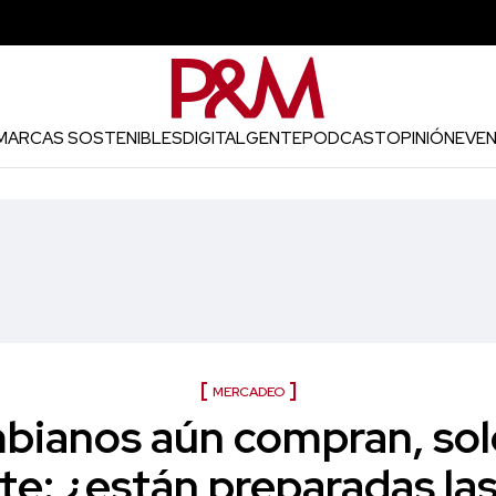
MARCAS SOSTENIBLES
DIGITAL
GENTE
PODCAST
OPINIÓN
EVE
MERCADEO
bianos aún compran, so
nte: ¿están preparadas la