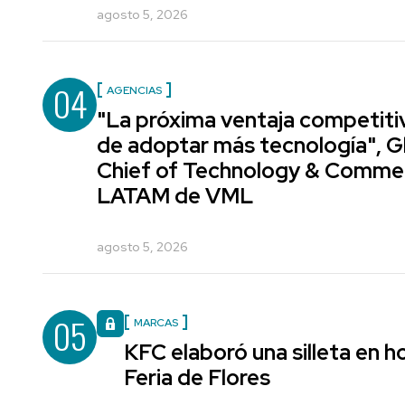
agosto 5, 2026
04
AGENCIAS
"La próxima ventaja competiti
de adoptar más tecnología", G
Chief of Technology & Comme
LATAM de VML
agosto 5, 2026
05
MARCAS
KFC elaboró una silleta en h
Feria de Flores