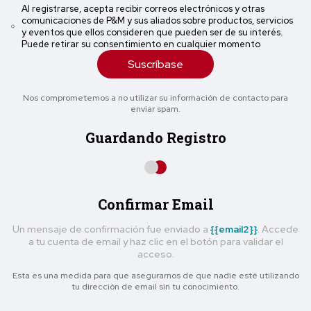
Al registrarse, acepta recibir correos electrónicos y otras
comunicaciones de P&M y sus aliados sobre productos, servicios
y eventos que ellos consideren que pueden ser de su interés.
Puede retirar su consentimiento en cualquier momento
Suscríbase
Nos comprometemos a no utilizar su información de contacto para
enviar spam.
Guardando Registro
Confirmar Email
Un mensaje de confirmación fue enviado a
{{email2}}
. Accede
a tu cuenta de email y haz clic en el botón para validar el
acceso.
Esta es una medida para que asegurarnos de que nadie esté utilizando
tu dirección de email sin tu conocimiento.