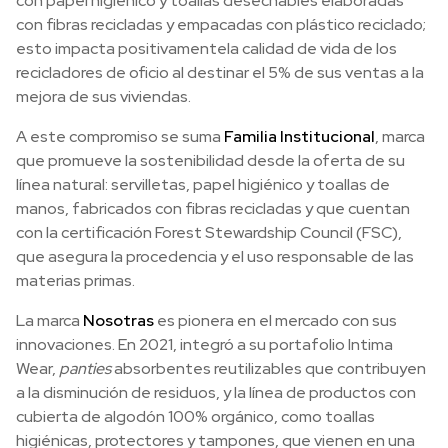
con papel higiénico y toallas desechables elaboradas
con fibras recicladas y empacadas con plástico reciclado;
esto impacta positivamentela calidad de vida de los
recicladores de oficio al destinar el 5% de sus ventas a la
mejora de sus viviendas.
A este compromiso se suma
Familia Institucional
, marca
que promueve la sostenibilidad desde la oferta de su
línea natural: servilletas, papel higiénico y toallas de
manos, fabricados con fibras recicladas y que cuentan
con la certificación Forest Stewardship Council (FSC),
que asegura la procedencia y el uso responsable de las
materias primas.
La marca
Nosotras
es pionera en el mercado con sus
innovaciones. En 2021, integró a su portafolio Intima
Wear,
panties
absorbentes reutilizables que contribuyen
a la disminución de residuos, y la línea de productos con
cubierta de algodón 100% orgánico, como toallas
higiénicas, protectores y tampones, que vienen en una