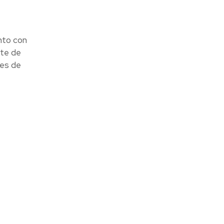
nto con
nte de
les de