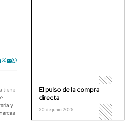
El pulso de la compra
a tiene
directa
ue
aria y
30 de junio 2026
 marcas