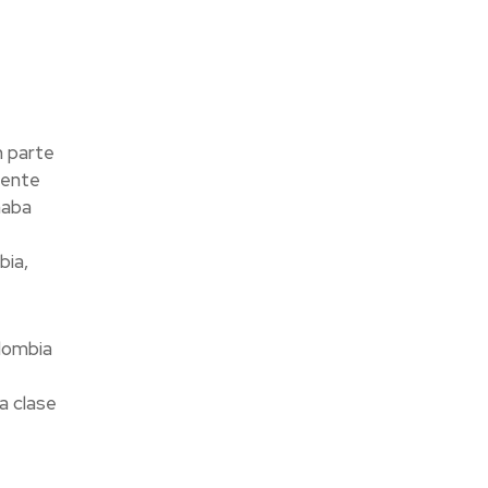
n parte
dente
ñaba
bia,
lombia
a clase