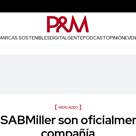
MARCAS SOSTENIBLES
DIGITAL
GENTE
PODCAST
OPINIÓN
EVE
MERCADEO
 SABMiller son oficialmen
compañía