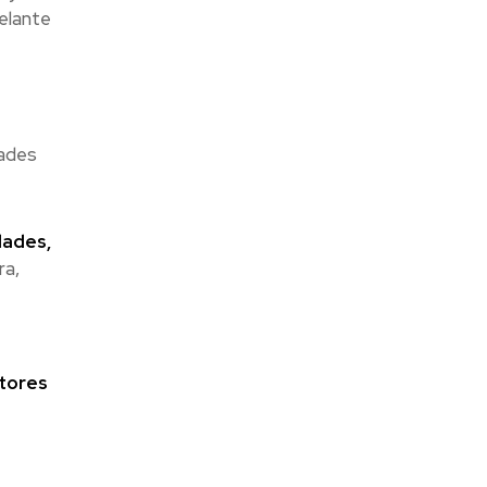
elante
dades
dades,
ra,
ctores