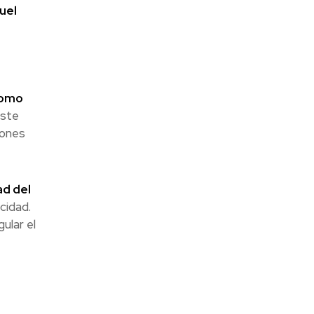
uel
como
Este
lones
ad del
cidad.
ular el