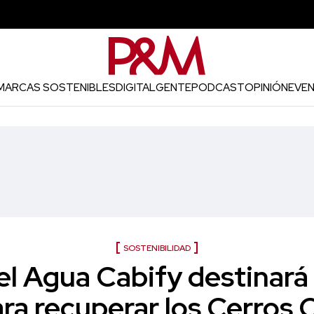
MARCAS SOSTENIBLES
DIGITAL
GENTE
PODCAST
OPINIÓN
EVE
SOSTENIBILIDAD
el Agua Cabify destinará 
ra recuperar los Cerros 