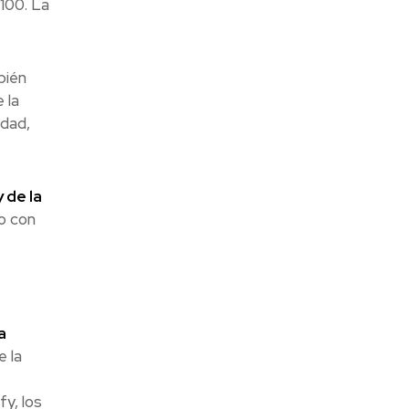
100. La
bién
 la
udad,
 de la
o con
a
 la
fy, los