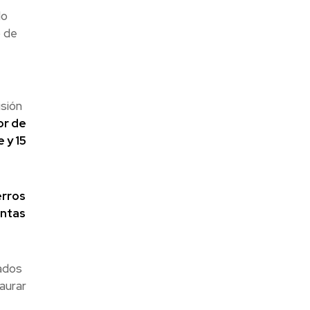
do
o de
isión
or de
 y 15
erros
antas
ados
aurar