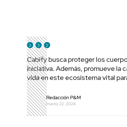
Cabify busca proteger los cuerpo
iniciativa. Además, promueve la ca
vida en este ecosistema vital para
Redacción P&M
marzo 22, 2024