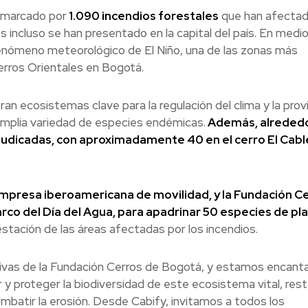
o marcado por
1.090 incendios forestales
que han afecta
 incluso se han presentado en la capital del país. En medi
enómeno meteorológico de El Niño, una de las zonas más
Cerros Orientales en Bogotá.
n ecosistemas clave para la regulación del clima y la prov
amplia variedad de especies endémicas.
Además, alreded
udicadas, con aproximadamente 40 en el cerro El Cable
empresa iberoamericana de movilidad, y la Fundación C
rco del Día del Agua, para apadrinar 50 especies de pl
estación de las áreas afectadas por los incendios.
ativas de la Fundación Cerros de Bogotá, y estamos encant
y proteger la biodiversidad de este ecosistema vital, rest
mbatir la erosión. Desde Cabify, invitamos a todos los