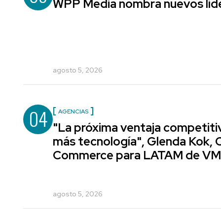
WPP Media nombra nuevos líde
agosto 5, 2026
04
AGENCIAS
"La próxima ventaja competiti
más tecnología", Glenda Kok, 
Commerce para LATAM de V
agosto 5, 2026