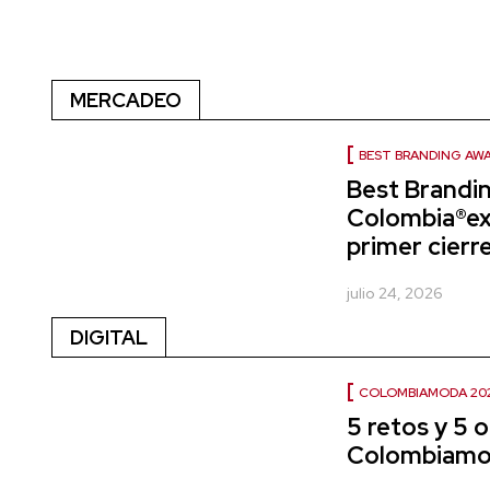
MERCADEO
BEST BRANDING AW
Best Brandi
Colombia®ext
primer cierr
julio 24, 2026
DIGITAL
COLOMBIAMODA 20
5 retos y 5 
Colombiamo