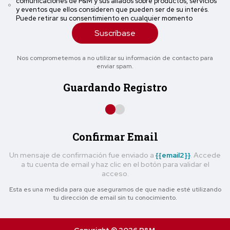
comunicaciones de P&M y sus aliados sobre productos, servicios
y eventos que ellos consideren que pueden ser de su interés.
Puede retirar su consentimiento en cualquier momento
Suscríbase
Nos comprometemos a no utilizar su información de contacto para
enviar spam.
Guardando Registro
Confirmar Email
Un mensaje de confirmación fue enviado a
{{email2}}
. Accede
a tu cuenta de email y haz clic en el botón para validar el
acceso.
Esta es una medida para que asegurarnos de que nadie esté utilizando
tu dirección de email sin tu conocimiento.