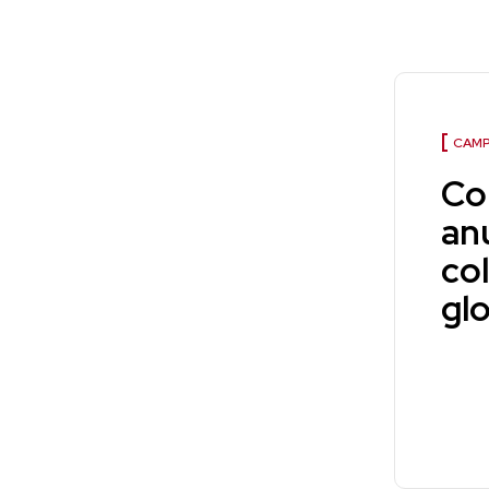
CAMP
Co
an
co
gl