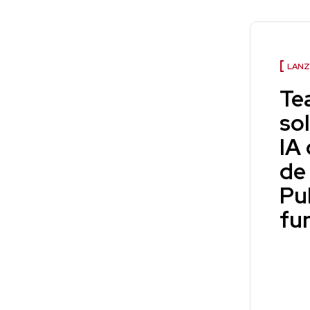
LANZ
Te
so
IA
de
Pu
fu