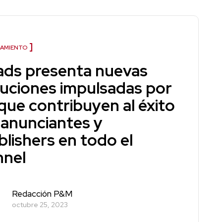
AMIENTO
ads presenta nuevas
luciones impulsadas por
 que contribuyen al éxito
 anunciantes y
blishers en todo el
nnel
Redacción P&M
octubre 25, 2023