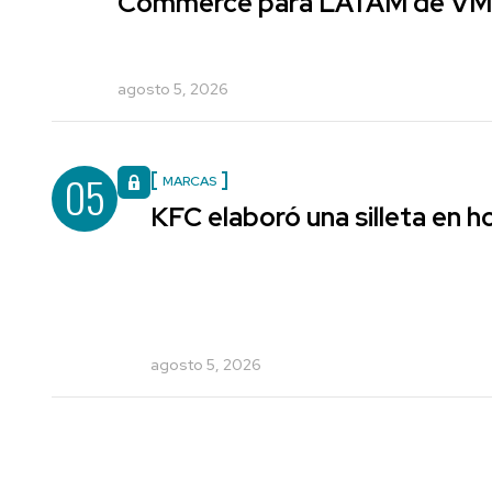
Commerce para LATAM de V
agosto 5, 2026
05
MARCAS
KFC elaboró una silleta en h
agosto 5, 2026