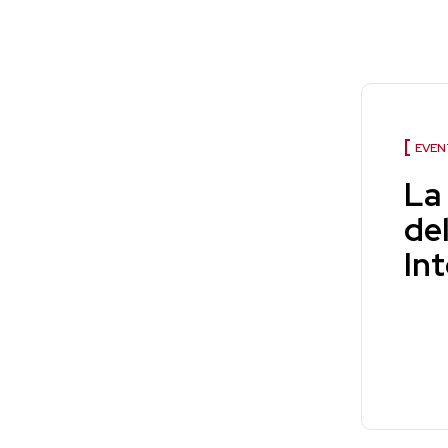
EVEN
La
de
In