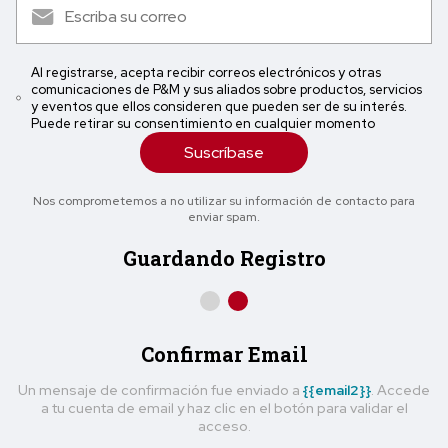
Al registrarse, acepta recibir correos electrónicos y otras
comunicaciones de P&M y sus aliados sobre productos, servicios
y eventos que ellos consideren que pueden ser de su interés.
Puede retirar su consentimiento en cualquier momento
Suscríbase
Nos comprometemos a no utilizar su información de contacto para
enviar spam.
Guardando Registro
Confirmar Email
Un mensaje de confirmación fue enviado a
{{email2}}
. Accede
a tu cuenta de email y haz clic en el botón para validar el
acceso.