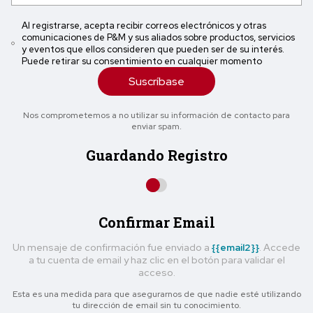
Al registrarse, acepta recibir correos electrónicos y otras
comunicaciones de P&M y sus aliados sobre productos, servicios
y eventos que ellos consideren que pueden ser de su interés.
Puede retirar su consentimiento en cualquier momento
Suscríbase
Nos comprometemos a no utilizar su información de contacto para
enviar spam.
Guardando Registro
Confirmar Email
Un mensaje de confirmación fue enviado a
{{email2}}
. Accede
a tu cuenta de email y haz clic en el botón para validar el
acceso.
Esta es una medida para que asegurarnos de que nadie esté utilizando
tu dirección de email sin tu conocimiento.