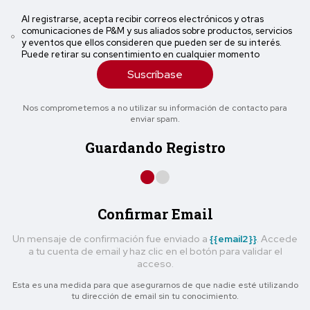
Al registrarse, acepta recibir correos electrónicos y otras
comunicaciones de P&M y sus aliados sobre productos, servicios
y eventos que ellos consideren que pueden ser de su interés.
Puede retirar su consentimiento en cualquier momento
Suscríbase
Nos comprometemos a no utilizar su información de contacto para
enviar spam.
Guardando Registro
Confirmar Email
Un mensaje de confirmación fue enviado a
{{email2}}
. Accede
a tu cuenta de email y haz clic en el botón para validar el
acceso.
Esta es una medida para que asegurarnos de que nadie esté utilizando
tu dirección de email sin tu conocimiento.