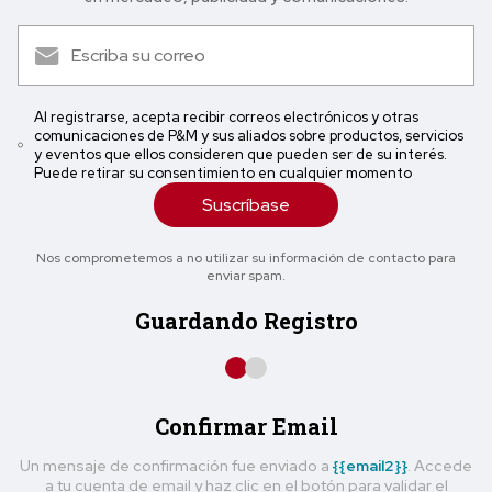
Al registrarse, acepta recibir correos electrónicos y otras
comunicaciones de P&M y sus aliados sobre productos, servicios
y eventos que ellos consideren que pueden ser de su interés.
Puede retirar su consentimiento en cualquier momento
Suscríbase
Nos comprometemos a no utilizar su información de contacto para
enviar spam.
Guardando Registro
Confirmar Email
Un mensaje de confirmación fue enviado a
{{email2}}
. Accede
a tu cuenta de email y haz clic en el botón para validar el