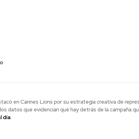
co
acó en Cannes Lions por su estrategia creativa de represen
 los datos que evidencian qué hay detrás de la campaña q
l día
.