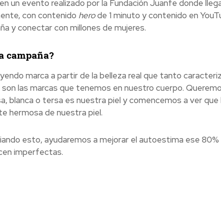
n un evento realizado por la Fundación Juanfe donde lle
almente, con contenido
hero
de 1 minuto y contenido en YouT
ña y conectar con millones de mujeres.
la campaña?
endo marca a partir de la belleza real que tanto caracteri
 son las marcas que tenemos en nuestro cuerpo. Queremos
, blanca o tersa es nuestra piel y comencemos a ver que l
e hermosa de nuestra piel.
ndo esto, ayudaremos a mejorar el autoestima ese 80% d
hacen imperfectas.