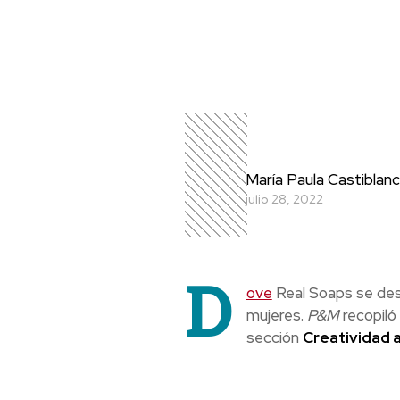
María Paula Castiblan
julio 28, 2022
D
ove
Real Soaps se dest
mujeres.
P&M
recopiló
sección
Creatividad a