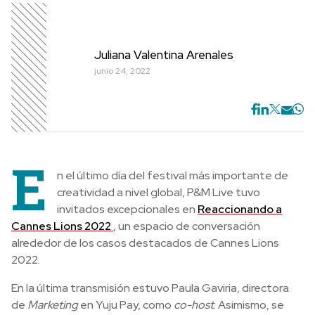
Juliana Valentina Arenales
junio 24, 2022
E
n el último día del festival más importante de
creatividad a nivel global, P&M Live tuvo
invitados excepcionales en
Reaccionando a
Cannes Lions 2022
, un espacio de conversación
alrededor de los casos destacados de Cannes Lions
2022.
En la última transmisión estuvo Paula Gaviria, directora
de
Marketing
en Yuju Pay, como
co-host
. Asimismo, se