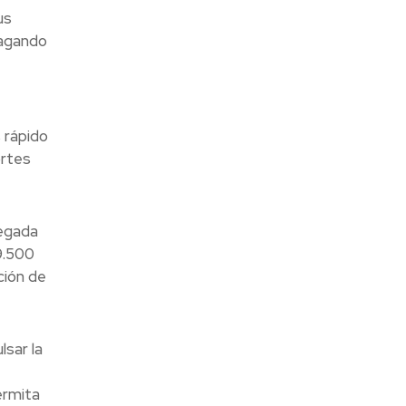
us
pagando
 rápido
ortes
legada
9.500
ción de
sar la
ermita