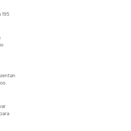
 195
n
io
sientan
los
var
para