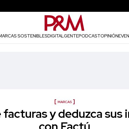
MARCAS SOSTENIBLES
DIGITAL
GENTE
PODCAST
OPINIÓN
EVE
MARCAS
facturas y deduzca sus
con Factú