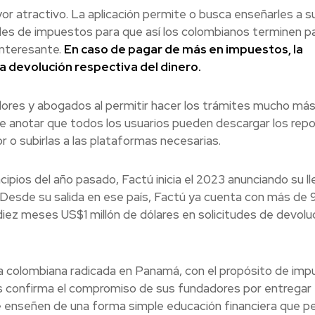
or atractivo. La aplicación permite o busca enseñarles a s
bles de impuestos para que así los colombianos terminen 
 interesante.
En caso de pagar de más en impuestos, la
la devolución respectiva del dinero.
dores y abogados al permitir hacer los trámites mucho más
abe anotar que todos los usuarios pueden descargar los rep
or o subirlas a las plataformas necesarias.
ipios del año pasado, Factú inicia el 2023 anunciando su l
e. Desde su salida en ese país, Factú ya cuenta con más de 
diez meses US$1 millón de dólares en solicitudes de devolu
colombiana radicada en Panamá, con el propósito de impul
ís confirma el compromiso de sus fundadores por entregar
e enseñen de una forma simple educación financiera que p