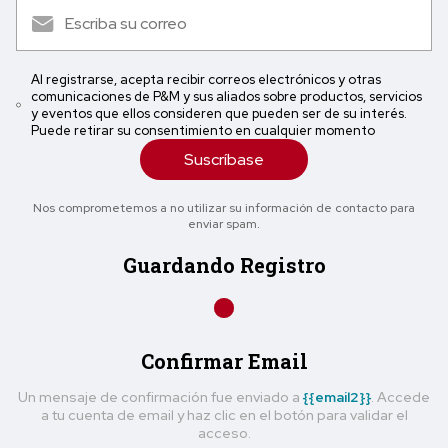
Al registrarse, acepta recibir correos electrónicos y otras
comunicaciones de P&M y sus aliados sobre productos, servicios
y eventos que ellos consideren que pueden ser de su interés.
Puede retirar su consentimiento en cualquier momento
Suscríbase
Nos comprometemos a no utilizar su información de contacto para
enviar spam.
Guardando Registro
Confirmar Email
Un mensaje de confirmación fue enviado a
{{email2}}
. Accede
a tu cuenta de email y haz clic en el botón para validar el
acceso.