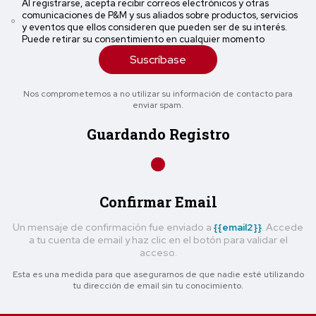
Al registrarse, acepta recibir correos electrónicos y otras
comunicaciones de P&M y sus aliados sobre productos, servicios
y eventos que ellos consideren que pueden ser de su interés.
Puede retirar su consentimiento en cualquier momento
Suscríbase
Nos comprometemos a no utilizar su información de contacto para
enviar spam.
Guardando Registro
Confirmar Email
Un mensaje de confirmación fue enviado a
{{email2}}
. Accede
a tu cuenta de email y haz clic en el botón para validar el
acceso.
Esta es una medida para que asegurarnos de que nadie esté utilizando
tu dirección de email sin tu conocimiento.