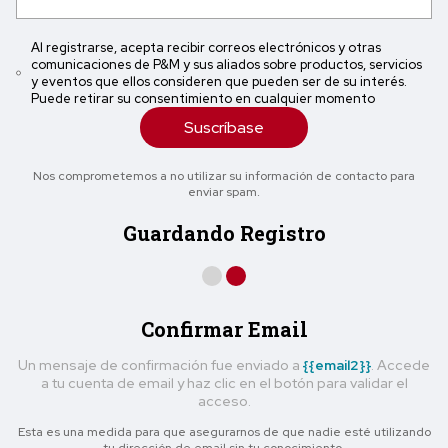
Al registrarse, acepta recibir correos electrónicos y otras
comunicaciones de P&M y sus aliados sobre productos, servicios
y eventos que ellos consideren que pueden ser de su interés.
Puede retirar su consentimiento en cualquier momento
Suscríbase
Nos comprometemos a no utilizar su información de contacto para
enviar spam.
Guardando Registro
Confirmar Email
Un mensaje de confirmación fue enviado a
{{email2}}
. Accede
a tu cuenta de email y haz clic en el botón para validar el
acceso.
Esta es una medida para que asegurarnos de que nadie esté utilizando