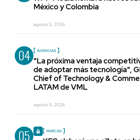
México y Colombia
agosto 5, 2026
04
AGENCIAS
"La próxima ventaja competiti
de adoptar más tecnología", G
Chief of Technology & Comme
LATAM de VML
agosto 5, 2026
05
MARCAS