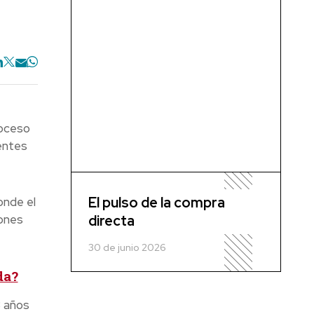
roceso
entes
El pulso de la compra
onde el
directa
iones
30 de junio 2026
da?
3 años