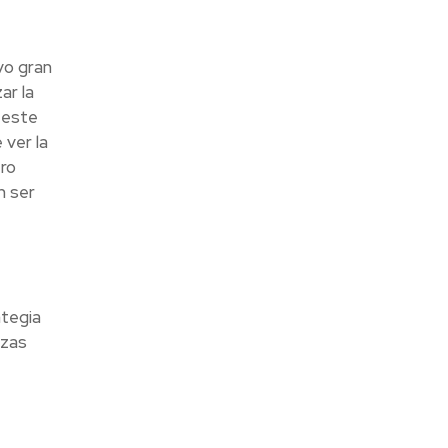
vo gran
ar la
r este
 ver la
tro
n ser
ategia
nzas