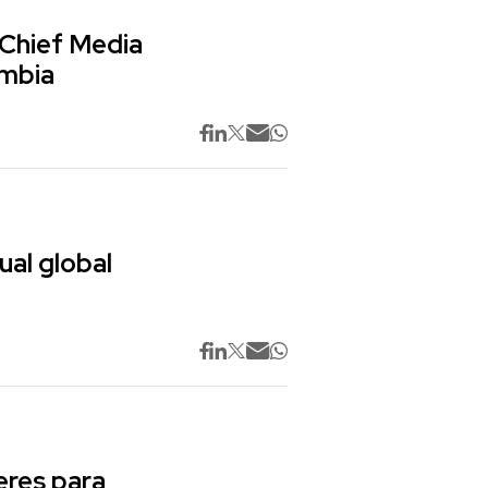
 Chief Media
ombia
ual global
res para