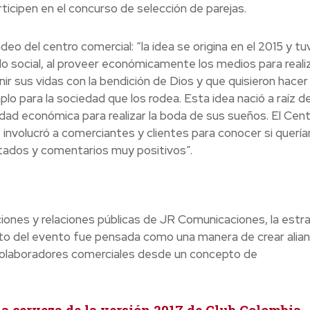
ticipen en el concurso de selección de parejas.
 del centro comercial: “la idea se origina en el 2015 y tu
o social, al proveer económicamente los medios para realiz
unir sus vidas con la bendición de Dios y que quisieron hace
o para la sociedad que los rodea. Esta idea nació a raíz de
lidad económica para realizar la boda de sus sueños. El Cen
involucró a comerciantes y clientes para conocer si quería
ultados y comentarios muy positivos”.
iones y relaciones públicas de JR Comunicaciones, la estr
to del evento fue pensada como una manera de crear alia
colaboradores comerciales desde un concepto de
a cerveza de la versión 2017 de Club Colombia