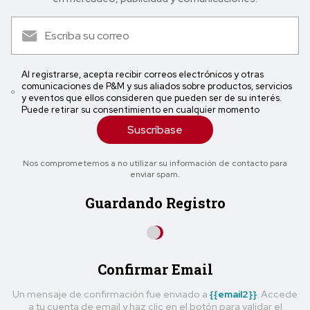
Al registrarse, acepta recibir correos electrónicos y otras
comunicaciones de P&M y sus aliados sobre productos, servicios
y eventos que ellos consideren que pueden ser de su interés.
Puede retirar su consentimiento en cualquier momento
Suscríbase
Nos comprometemos a no utilizar su información de contacto para
enviar spam.
Guardando Registro
Confirmar Email
Un mensaje de confirmación fue enviado a
{{email2}}
. Accede
a tu cuenta de email y haz clic en el botón para validar el