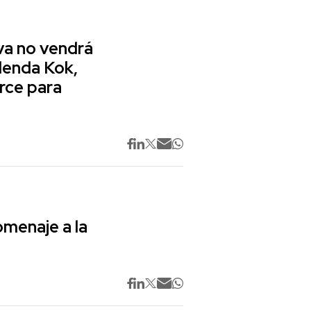
va no vendrá
lenda Kok,
rce para
omenaje a la