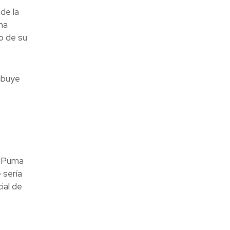
de la
ha
o de su
ibuye
 "Puma
 sería
ial de