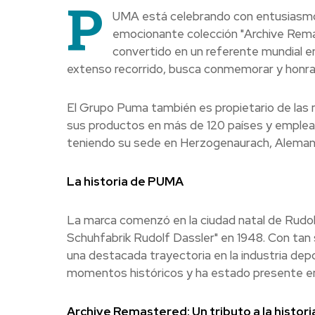
P
UMA está celebrando con entusiasmo s
emocionante colección "Archive Remas
convertido en un referente mundial en 
extenso recorrido, busca conmemorar y honrar
El Grupo Puma también es propietario de las m
sus productos en más de 120 países y emple
teniendo su sede en Herzogenaurach, Alemani
La historia de PUMA
La marca comenzó en la ciudad natal de Rudol
Schuhfabrik Rudolf Dassler" en 1948. Con tan 
una destacada trayectoria en la industria depo
momentos históricos y ha estado presente en la
Archive Remastered: Un tributo a la histor