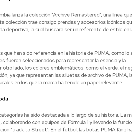
bia lanza la colección "Archive Remastered", una línea qu
sta colección trae consigo prendas y accesorios icónicos q
a deportiva, la cual buscará ser un referente de estilo en l
s que han sido referencia en la historia de PUMA, como lo 
es fueron seleccionados para representar la esencia y la
or otro lado, los colores emblemáticos, como el verde, el neg
ión, ya que representan las siluetas de archivo de PUMA, la
rales en los que la marca ha tenido un papel relevante.
moda
tegorías ha sido destacada a lo largo de su historia. La m
, colaborando con equipos de Fórmula 1 y llevando la funcio
cción "track to Street". En el fútbol, las botas PUMA King h