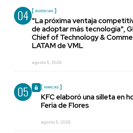
04
AGENCIAS
"La próxima ventaja competiti
de adoptar más tecnología", G
Chief of Technology & Comme
LATAM de VML
agosto 5, 2026
05
MARCAS
KFC elaboró una silleta en h
Feria de Flores
agosto 5, 2026