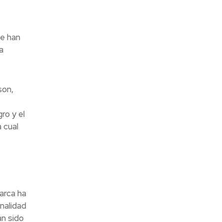
e
ue han
a
son,
ro y el
 cual
arca ha
nalidad
an sido