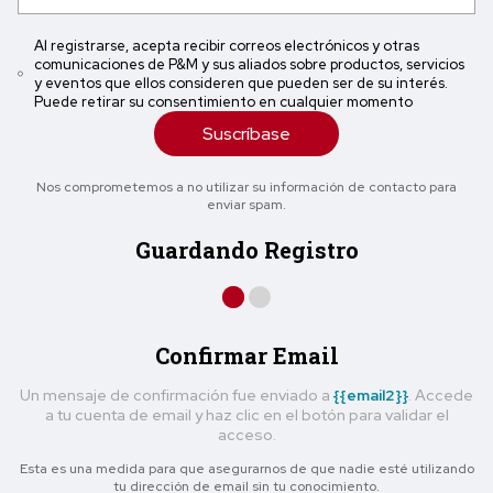
Al registrarse, acepta recibir correos electrónicos y otras
comunicaciones de P&M y sus aliados sobre productos, servicios
y eventos que ellos consideren que pueden ser de su interés.
Puede retirar su consentimiento en cualquier momento
Suscríbase
Nos comprometemos a no utilizar su información de contacto para
enviar spam.
Guardando Registro
Confirmar Email
Un mensaje de confirmación fue enviado a
{{email2}}
. Accede
a tu cuenta de email y haz clic en el botón para validar el
acceso.
Esta es una medida para que asegurarnos de que nadie esté utilizando
tu dirección de email sin tu conocimiento.