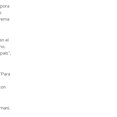
rpora
s
crema
en el
mo,
país”,
“Para
con
maní,