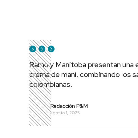
Ramo y Manitoba presentan una e
crema de maní, combinando los s
colombianas.
Redacción P&M
agosto 1, 2025