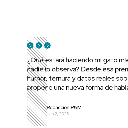
¿Qué estará haciendo mi gato m
nadie lo observa? Desde esa prem
humor, ternura y datos reales sobr
propone una nueva forma de habla
Redacción P&M
julio 2, 2025