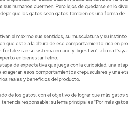
ras sus humanos duermen. Pero lejos de quedarse en lo diver
 dejar que los gatos sean gatos también es una forma de
tivan al máximo sus sentidos, su musculatura y su instinto
ción que esté a la altura de ese comportamiento: rica en pro
e fortalezcan su sistema inmune y digestivo”, afirma Daya
perto en bienestar felino.
tapa de expectativa que juega con la curiosidad, una eta
ue exageran esos comportamientos crepusculares y una et
nios reales y beneficios del producto.
dado de los gatos, con el objetivo de lograr que más gatos 
 tenencia responsable; su lema principal es "Por más gato