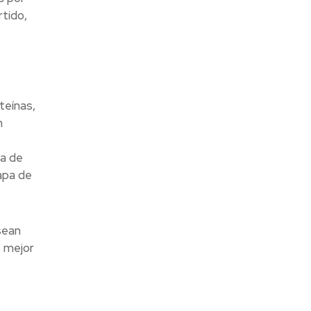
tido,
teínas,
n
pa de
apa de
sean
s mejor