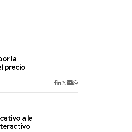
or la
l precio
cativo a la
nteractivo