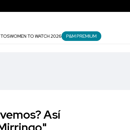
P&M PREMIUM
NTOS
WOMEN TO WATCH 2026
 vemos? Así
Mirringo"