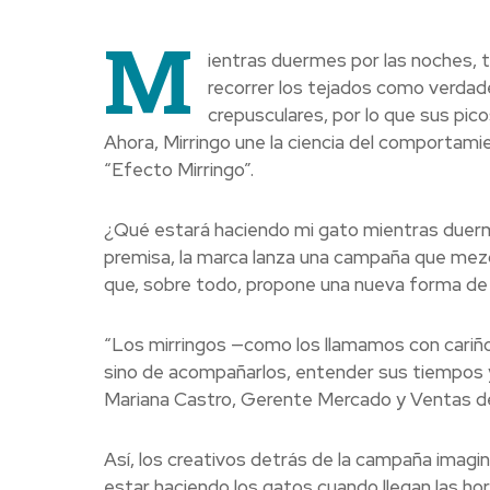
M
ientras duermes por las noches, t
recorrer los tejados como verdade
crepusculares, por lo que sus pic
Ahora, Mirringo une la ciencia del comportami
“Efecto Mirringo”.
¿Qué estará haciendo mi gato mientras duer
premisa, la marca lanza una campaña que mezcl
que, sobre todo, propone una nueva forma de h
“Los mirringos —como los llamamos con cariño
sino de acompañarlos, entender sus tiempos y 
Mariana Castro, Gerente Mercado y Ventas de
Así, los creativos detrás de la campaña imagi
estar haciendo los gatos cuando llegan las hor