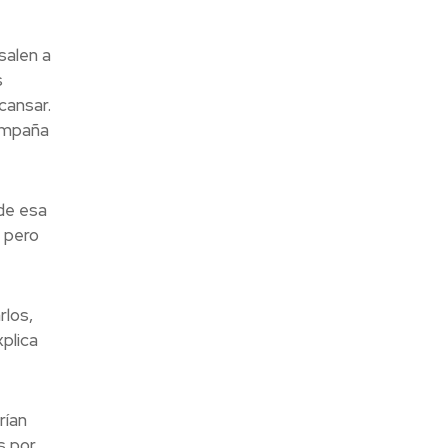
salen a
s
cansar.
campaña
de esa
 pero
rlos,
plica
rían
s por