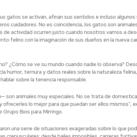
us gatos se activan, afinan sus sentidos e incluso algunos 
ros cuidadores. No es coincidencia, los gatos son animale
os de actividad ocurren justo cuando nosotros vamos a des
ento felino con la imaginación de sus dueños en la nueva 
mo? ¿Cómo se ve su mundo cuando nadie lo observa? Des
a humor, ternura y datos reales sobre la naturaleza felina,
ablar sobre la tenencia responsable.
— son animales muy especiales. No se trata de domestica
ofrecerles lo mejor para que puedan ser ellos mismos”, ex
 Grupo Bios para Mirringo.
naron una serie de situaciones exageradas sobre lo que pod
as crepusculares: desde bailes imposibles, carreras furtiva