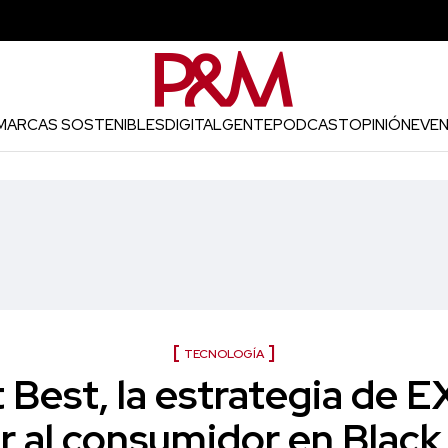
MARCAS SOSTENIBLES
DIGITAL
GENTE
PODCAST
OPINIÓN
EVE
TECNOLOGÍA
t Best, la estrategia de 
r al consumidor en Blac