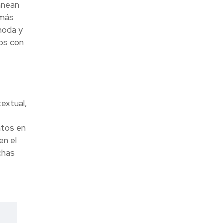
anean
 más
moda y
gos con
extual,
atos en
en el
chas