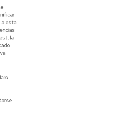
ae
ificar
 a esta
dencias
st, la
ocado
iva
laro
tarse