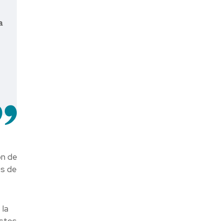
a
ón de
os de
la