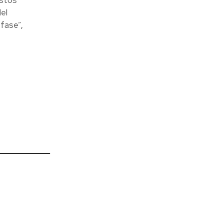
Estos
el
fase”,