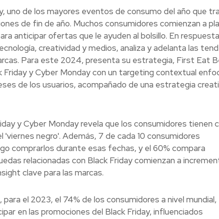
iday, uno de los mayores eventos de consumo del año que tr
iones de fin de año. Muchos consumidores comienzan a plan
anticipar ofertas que le ayuden al bolsillo. En respuesta
nología, creatividad y medios, analiza y adelanta las ten
cas. Para este 2024, presenta su estrategia, First Eat Be
ack Friday y Cyber Monday con un targeting contextual enf
reses de los usuarios, acompañado de una estrategia creat
riday y Cyber Monday revela que los consumidores tienen c
el 'viernes negro'. Además, 7 de cada 10 consumidores
uego comprarlos durante esas fechas, y el 60% compara
uedas relacionadas con Black Friday comienzan a incremen
ight clave para las marcas.
para el 2023, el 74% de los consumidores a nivel mundial,
cipar en las promociones del Black Friday, influenciados