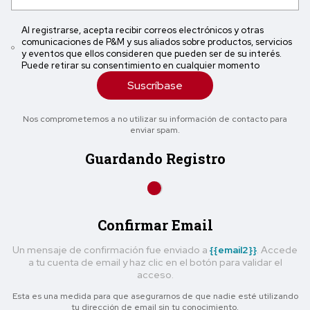
Al registrarse, acepta recibir correos electrónicos y otras
comunicaciones de P&M y sus aliados sobre productos, servicios
y eventos que ellos consideren que pueden ser de su interés.
Puede retirar su consentimiento en cualquier momento
Suscríbase
Nos comprometemos a no utilizar su información de contacto para
enviar spam.
Guardando Registro
Confirmar Email
Un mensaje de confirmación fue enviado a
{{email2}}
. Accede
a tu cuenta de email y haz clic en el botón para validar el
acceso.
Esta es una medida para que asegurarnos de que nadie esté utilizando
tu dirección de email sin tu conocimiento.