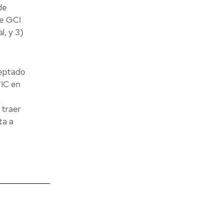
de
de GCI
l, y 3)
ceptado
TIC en
 traer
ta a