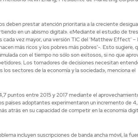
s deben prestar atención prioritaria a la creciente desigua
rtiendo en un abismo digital». «Mediante el estudio de tre
s cada vez mayor, una versión TIC del ‘Matthew Effect’ –
e hacen más ricos y los pobres más pobres’-. Esto sugiere, 
umulada con el tiempo no sólo son exitosos, si no que apr
competidores. Los tomadores de decisiones necesitan entend
s los sectores de la economía y la sociedad», menciona el
4,7 puntos entre 2015 y 2017 mediante el aprovechamient
. Los países adoptantes experimentaron un incremento de 4
s atrás en su capacidad de competir en la economía digit
oblema incluyen suscripciones de banda ancha móvil, la fue