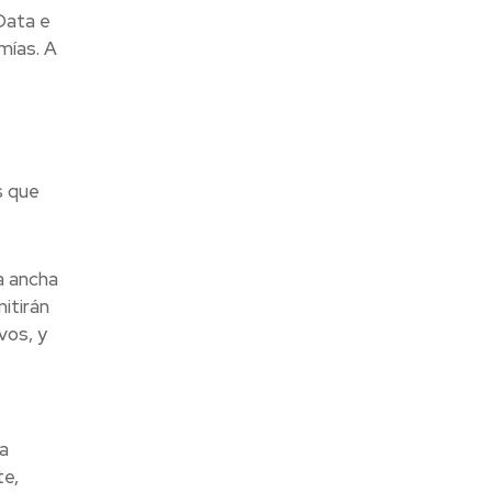
Data e
mías. A
s que
a ancha
itirán
vos, y
a
te,