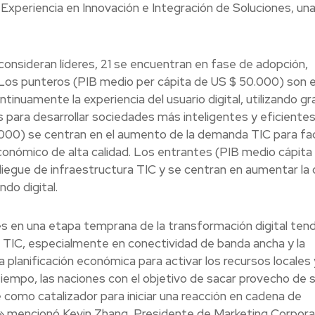
Experiencia en Innovación e Integración de Soluciones, un
consideran líderes, 21 se encuentran en fase de adopción,
 Los punteros (PIB medio per cápita de US $ 50.000) son 
tinuamente la experiencia del usuario digital, utilizando g
 para desarrollar sociedades más inteligentes y eficientes
00) se centran en el aumento de la demanda TIC para facil
o económico de alta calidad. Los entrantes (PIB medio cápit
iegue de infraestructura TIC y se centran en aumentar la 
do digital.
es en una etapa temprana de la transformación digital ten
ura TIC, especialmente en conectividad de banda ancha y la
a planificación económica para activar los recursos locales 
tiempo, las naciones con el objetivo de sacar provecho de 
 como catalizador para iniciar una reacción en cadena de
T » mencionó Kevin Zhang, Presidente de Marketing Corpora