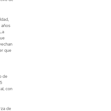
ldad,
s años
 La
que
ovechan
er que
o de
,5
al, con
rza de