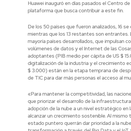
Huawei inauguró en días pasados el Centro de 
plataforma que busca contribuir a este fin.
De los 50 países que fueron analizados, 16 se 
mientras que los 13 restantes son entrantes.
mayoría países desarrollados, que impulsan con
volúmenes de datos y el Internet de las Cosas
adoptantes (PIB medio per cápita de US $ 15.0
digitalización de la industria y el crecimient
$ 3.000) están en la etapa temprana de despl
de TIC para dar más personas el acceso al mun
«Para mantener la competitividad, las nacion
que priorizar el desarrollo de la infraestruct
adopción de la nube a un nivel estratégico en l
alcanzar un crecimiento sostenible. Al mismo 
estado puntero querrán dar prioridad a la nube
transformación a través del Big Data y el Io