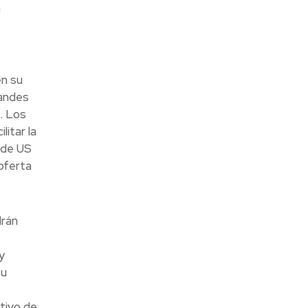
a
en su
randes
. Los
itar la
a de US
oferta
drán
y
su
tivo de