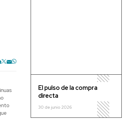
El pulso de la compra
inuas
directa
mo
ento
30 de junio 2026
gue